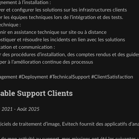
ment à l’installation :
r et configurer les solutions sur les infrastructures clients
r les équipes techniques lors de l’intégration et des tests.
echnique :
nir en assistance technique sur site ou à distance
tiquer et résoudre les incidents en lien avec les solutions
tion et communication :
r des procédures d’installation, des comptes rendus et des guide
iper à l’amélioration continue des processus
gement #Deployment #TechnicalSupport #ClientSatisfaction
able Support Clients
 2021 - Août 2025
iciels de traitement d’image, Evitech fournit des applicatifs d’an
 de mon activité au support, mes missions ont été les suivantes :