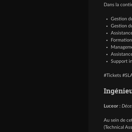
Dans la conti
Gestion du
Gestion d
Assistanc
Formation
Managemen
Assistanc
Support i
#Tickets #SL
Ingénieu
Luceor
:
Déce
Au sein de cet
(Technical As