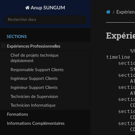
Anup SUNGUM
Expérien
Expéri
SECTIONS
Expériences Professionnelles
        %
Chef de projets technique
timeline

déploiement
    secti
        S
Responsable Support Clients
    secti
Ingénieur Support Clients
        A
    secti
Ingénieur Support Clients
        A
Technicien de Supervision
    secti
        C
Technicien Informatique
    secti
Formations
        C
    secti
Informations Complémentaires
        C