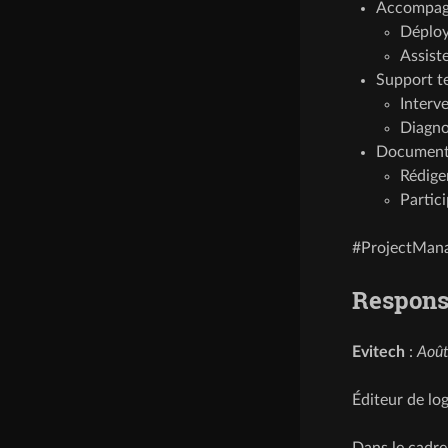
Accompagne
Déploye
Assiste
Support t
Interve
Diagnos
Documenta
Rédige
Partic
#ProjectMana
Respons
Evitech
:
Août
Éditeur de log
Dans le cadre