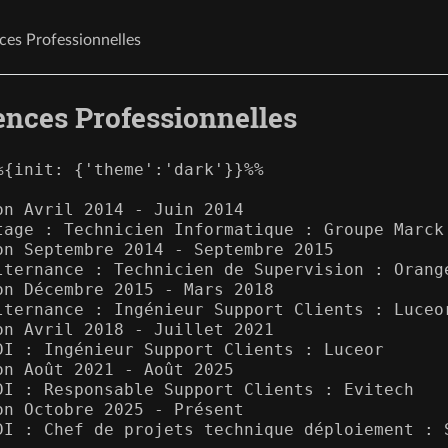
ces Professionnelles
ences Professionnelles
%{init: {'theme':'dark'}}%%

on Avril 2014 - Juin 2014

tage : Technicien Informatique : Groupe Marck

on Septembre 2014 - Septembre 2015

lternance : Technicien de Supervision : Orange
on Décembre 2015 - Mars 2018

lternance : Ingénieur Support Clients : Luceor
on Avril 2018 - Juillet 2021

DI : Ingénieur Support Clients : Luceor

on Août 2021 - Août 2025

DI : Responsable Support Clients : Evitech

on Octobre 2025 - Présent

DI : Chef de projets technique déploiement : S