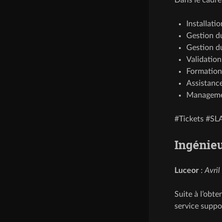
Installati
Gestion du
Gestion d
Validation 
Formation
Assistanc
Managemen
#Tickets #SL
Ingénieu
Luceor
:
Avril
Suite à l’obt
service suppo